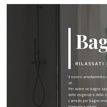
Bag
RILASSATI
Il nostro arredamento co
sé.
Per avere un bagno spa
delle esigenze e dello 
L’arredo per bagno mod
mensole e ripiani.