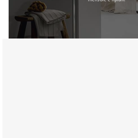
MB MOBILI BARDELLI
Località Centoia, 63
– 52044 Cortona (AR)
Azienda Certificata ISO 9001:2008 UNI EN ISO 9001:2000
CONTATTI